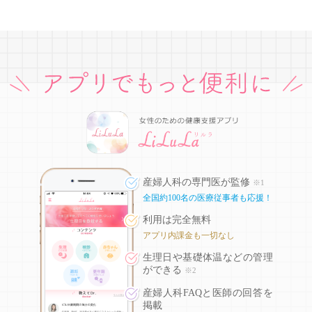
産婦人科の専門医が監修
※1
全国約100名の医療従事者も応援！
利用は完全無料
アプリ内課金も一切なし
生理日や基礎体温などの
管理
ができる
※2
産婦人科FAQと医師の回答を
掲載