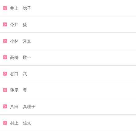
井上 聡子
今井 愛
小林 秀文
高橋 敬一
谷口 武
蓮尾 豊
八田 真理子
村上 雄太