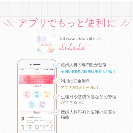
産婦人科の専門医が監修
※1
全国約100名の医療従事者も応援！
利用は完全無料
アプリ内課金も一切なし
生理日や基礎体温などの
管理
ができる
※2
産婦人科FAQと医師の回答を
掲載