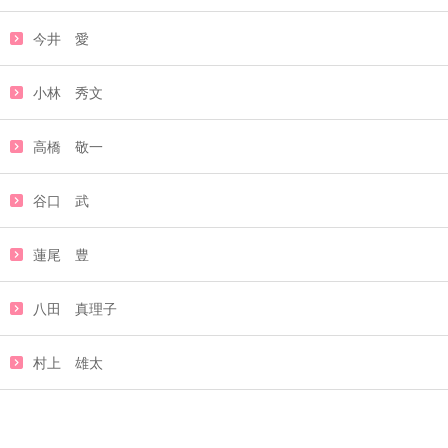
今井 愛
小林 秀文
高橋 敬一
谷口 武
蓮尾 豊
八田 真理子
村上 雄太