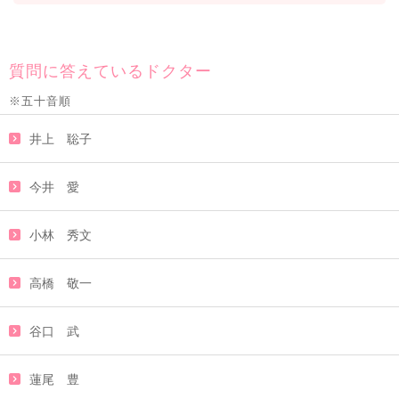
質問に答えているドクター
※五十音順
井上 聡子
今井 愛
小林 秀文
高橋 敬一
谷口 武
蓮尾 豊