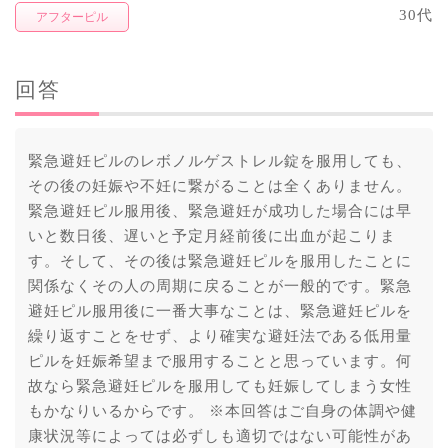
30代
アフターピル
回答
緊急避妊ピルのレボノルゲストレル錠を服用しても、
その後の妊娠や不妊に繋がることは全くありません。
緊急避妊ピル服用後、緊急避妊が成功した場合には早
いと数日後、遅いと予定月経前後に出血が起こりま
す。そして、その後は緊急避妊ピルを服用したことに
関係なくその人の周期に戻ることが一般的です。緊急
避妊ピル服用後に一番大事なことは、緊急避妊ピルを
繰り返すことをせず、より確実な避妊法である低用量
ピルを妊娠希望まで服用することと思っています。何
故なら緊急避妊ピルを服用しても妊娠してしまう女性
もかなりいるからです。 ※本回答はご自身の体調や健
康状況等によっては必ずしも適切ではない可能性があ