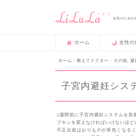
女性のための
ホーム
女性の
ホーム
教えてドクター
その他
,
避
>
>
子宮内避妊シス
2週間前に子宮内避妊システムを装
プキンを変えなければいけないほど
不正出血はおりものが茶色くなる