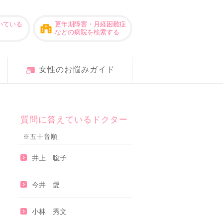
いている
更年期障害・月経困難症
などの病院を検索する
女性のお悩みガイド
質問に答えているドクター
※五十音順
井上 聡子
今井 愛
小林 秀文