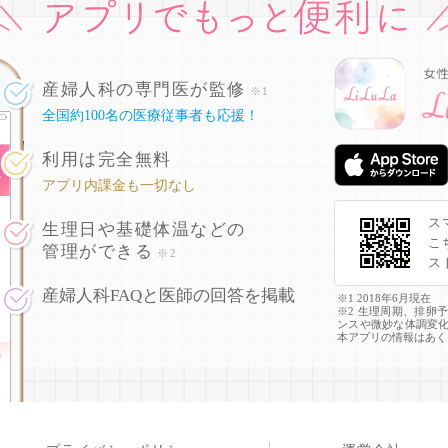
産婦人科の専門医が監修
※1
全国約100名の医療従事者も応援！
利用は完全無料
アプリ内課金も一切なし
ス
生理日や基礎体温などの
こ
管理ができる
※2
ス
産婦人科FAQと医師の回答を掲載
※1 2018年6月現在
※2 生理周期、排卵
ンスや微妙な体調変
本アプリの情報はあく