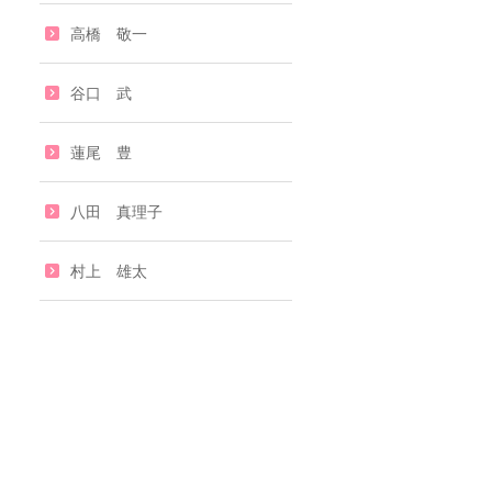
高橋 敬一
谷口 武
蓮尾 豊
八田 真理子
村上 雄太