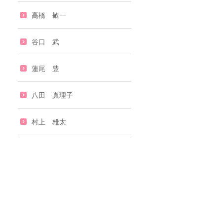
高橋 敬一
谷口 武
蓮尾 豊
八田 真理子
村上 雄太