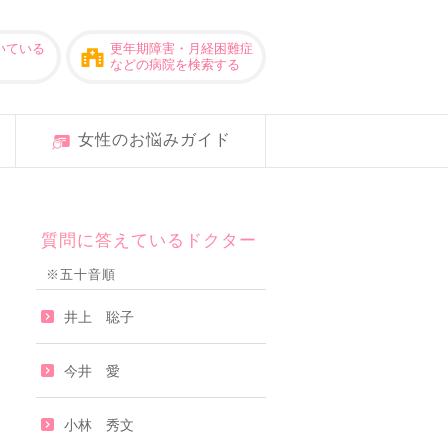
いている
更年期障害・月経困難症
などの病院を検索する
女性のお悩みガイド
質問に答えているドクター
※五十音順
井上 聡子
今井 愛
小林 秀文