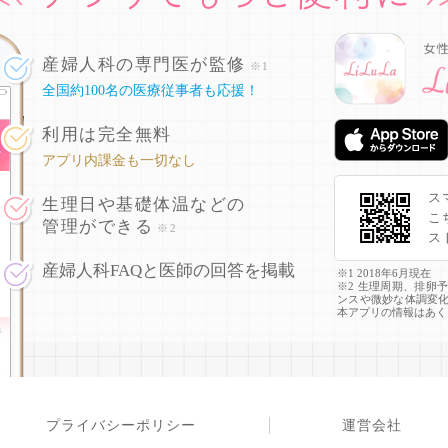
産婦人科の専門医が監修
※1
全国約100名の医療従事者も応援！
利用は完全無料
アプリ内課金も一切なし
ス
生理日や基礎体温などの
こ
管理ができる
※2
ス
産婦人科FAQと医師の回答を掲載
※1 2018年6月現在
※2 生理周期、排卵
ンスや微妙な体調変
本アプリの情報はあく
プライバシーポリシー
運営会社