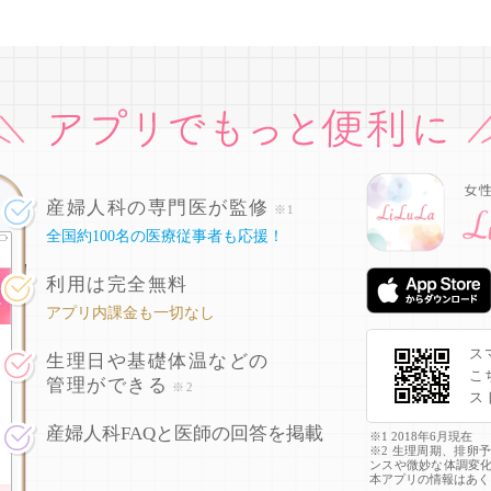
産婦人科の専門医が監修
※1
全国約100名の医療従事者も応援！
利用は完全無料
アプリ内課金も一切なし
ス
生理日や基礎体温などの
こ
管理ができる
※2
ス
産婦人科FAQと医師の回答を掲載
※1 2018年6月現在
※2 生理周期、排卵
ンスや微妙な体調変
本アプリの情報はあく