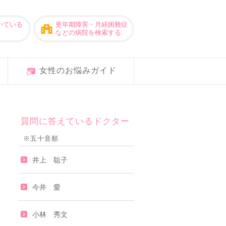
いている
更年期障害・月経困難症
などの病院を検索する
女性のお悩みガイド
質問に答えているドクター
※五十音順
井上 聡子
今井 愛
小林 秀文