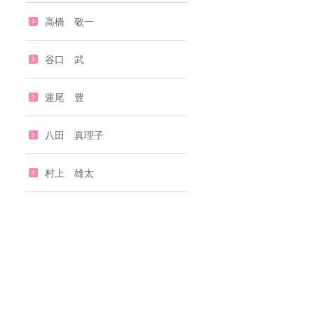
高橋 敬一
谷口 武
蓮尾 豊
八田 真理子
村上 雄太