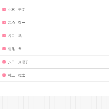
小林 秀文
高橋 敬一
谷口 武
蓮尾 豊
八田 真理子
村上 雄太