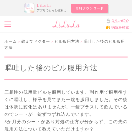
LiLuLa
無料ダウンロード
アプリでもっと便利に
先生の紹介
病院を検索
ホーム
教えてドクター
ピル服用方法
嘔吐した後のピル服用
>
>
>
方法
嘔吐した後のピル服用方法
三相性の低用量ピルを服用しています。副作用で服用後す
ぐに嘔吐し、様子を見てまた一錠を服用しました。その後
は体調に変化はありませんが、一錠プラスして飲んでいる
のでシートが一錠ずつずれ込んでいます。
3か月分のシートがあり対処の仕方が分からず、この先の
服用方法について教えていただけますか？