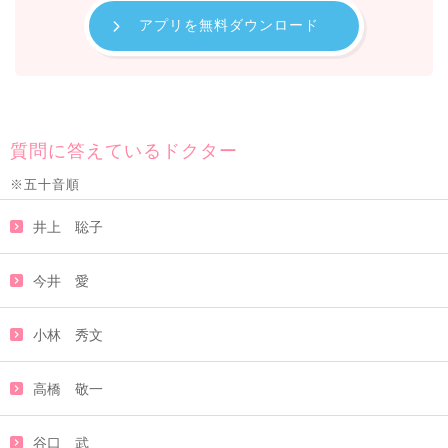
アプリを無料ダウンロード
質問に答えているドクター
※五十音順
井上 聡子
今井 愛
小林 秀文
高橋 敬一
谷口 武