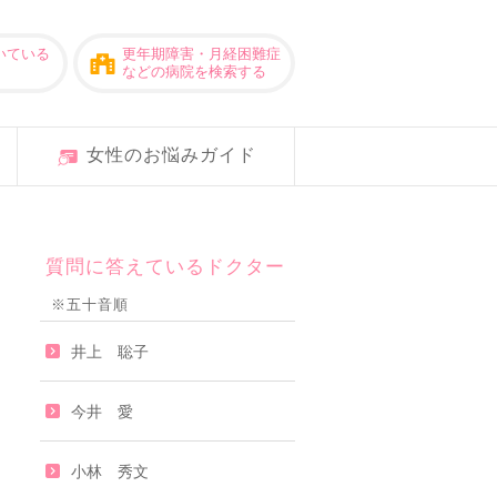
いている
更年期障害・月経困難症
などの病院を検索する
女性のお悩みガイド
質問に答えているドクター
※五十音順
井上 聡子
今井 愛
小林 秀文