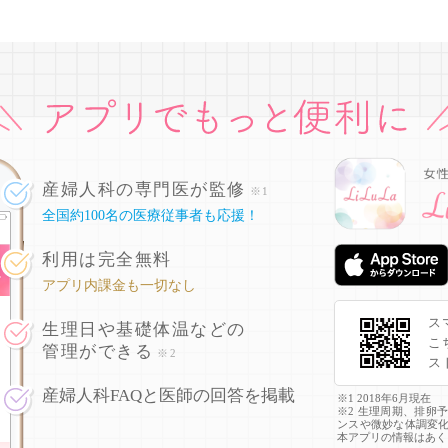
産婦人科の専門医が監修
※1
全国約100名の医療従事者も応援！
利用は完全無料
アプリ内課金も一切なし
ス
生理日や基礎体温などの
こ
管理ができる
※2
ス
産婦人科FAQと医師の回答を掲載
※1 2018年6月現在
※2 生理周期、排卵
ンスや微妙な体調変
本アプリの情報はあく