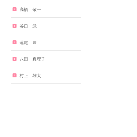
高橋 敬一
谷口 武
蓮尾 豊
八田 真理子
村上 雄太