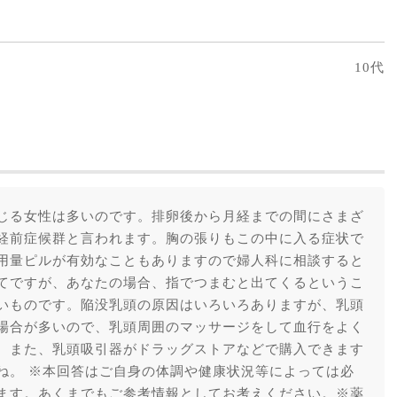
10代
じる女性は多いのです。排卵後から月経までの間にさまざ
経前症候群と言われます。胸の張りもこの中に入る症状で
用量ピルが有効なこともありますので婦人科に相談すると
てですが、あなたの場合、指でつまむと出てくるというこ
いものです。陥没乳頭の原因はいろいろありますが、乳頭
場合が多いので、乳頭周囲のマッサージをして血行をよく
。また、乳頭吸引器がドラッグストアなどで購入できます
ね。 ※本回答はご自身の体調や健康状況等によっては必
ます。あくまでもご参考情報としてお考えください。※薬