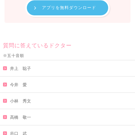
アプリを無料ダウンロード
質問に答えているドクター
※五十音順
井上 聡子
今井 愛
小林 秀文
高橋 敬一
谷口 武