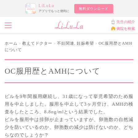
LiLuLa
無料ダウンロード
アプリでもっと便利に
先生の紹介
病院を検索
ホーム
教えてドクター
不妊関連
,
妊娠希望
OC服用歴とAMH
>
>
>
について
OC服用歴とAMHについて
ピルを9年間服用継続し、31歳になって挙児希望のため服
用を中止しました。服用を中止して3ヶ月空け、AMHの検
査をしたところ、8.8ng/mlという結果でした。
ピルを服用中は排卵が止まっていますが、卵胞数の自然減
少を防いているのか、卵胞数の減少は防げないのか、どち
らなのでしょうか？