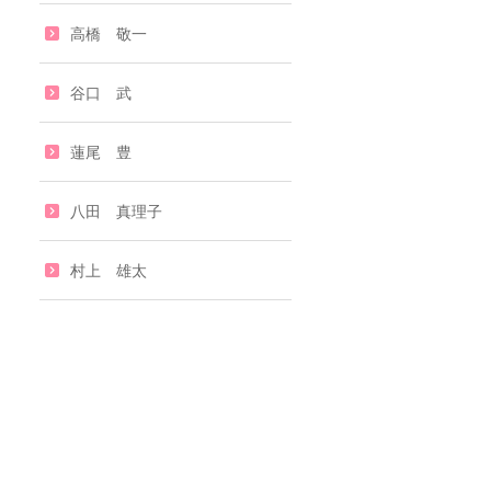
高橋 敬一
谷口 武
蓮尾 豊
八田 真理子
村上 雄太