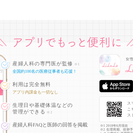
産婦人科の専門医が監修
※1
全国約100名の医療従事者も応援！
利用は完全無料
アプリ内課金も一切なし
ス
生理日や基礎体温などの
こ
管理ができる
※2
ス
産婦人科FAQと医師の回答を掲載
※1 2018年6月現在
※2 生理周期、排卵