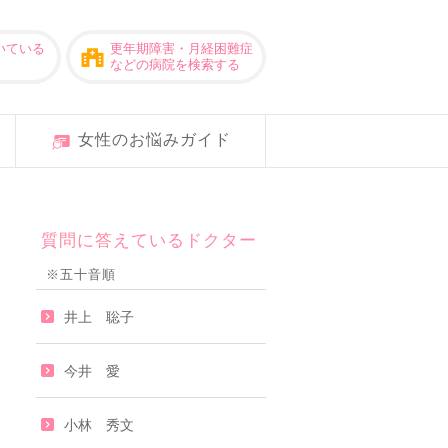
いている
更年期障害・月経困難症
などの病院を検索する
女性のお悩みガイド
質問に答えているドクター
※五十音順
井上 聡子
今井 愛
小林 秀文