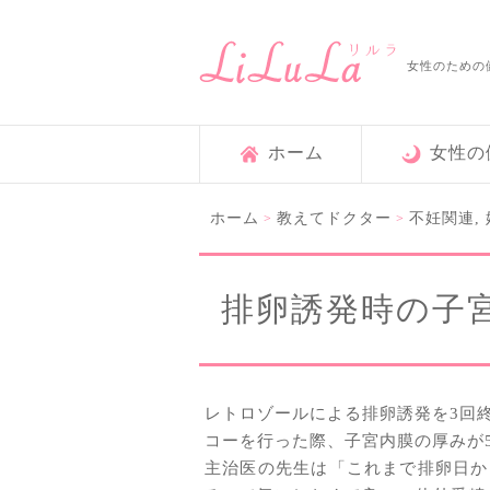
女性のための
ホーム
女性の
ホーム
教えてドクター
不妊関連
,
>
>
排卵誘発時の子
レトロゾールによる排卵誘発を3回
コーを行った際、子宮内膜の厚みが5
主治医の先生は「これまで排卵日か