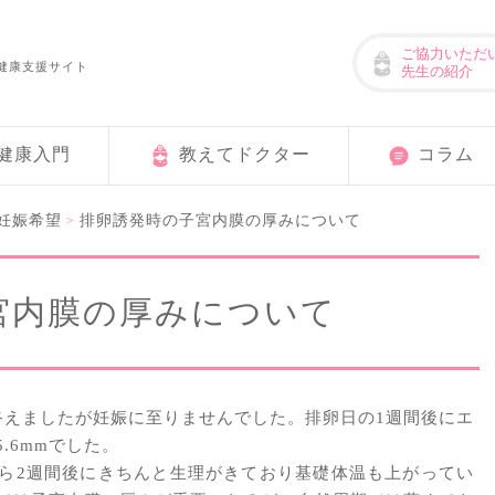
ご協力いただ
健康支援サイト
先生の紹介
健康入門
教えてドクター
コラム
妊娠希望
排卵誘発時の子宮内膜の厚みについて
>
宮内膜の厚みについて
終えましたが妊娠に至りませんでした。排卵日の1週間後にエ
.6mmでした。
ら2週間後にきちんと生理がきており基礎体温も上がってい