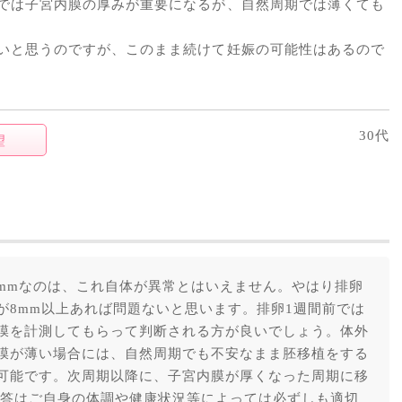
では子宮内膜の厚みが重要になるが、自然周期では薄くても
いと思うのですが、このまま続けて妊娠の可能性はあるので
30代
望
6mmなのは、これ自体が異常とはいえません。やはり排卵
が8mm以上あれば問題ないと思います。排卵1週間前では
膜を計測してもらって判断される方が良いでしょう。体外
膜が薄い場合には、自然周期でも不安なまま胚移植をする
可能です。次周期以降に、子宮内膜が厚くなった周期に移
回答はご自身の体調や健康状況等によっては必ずしも適切