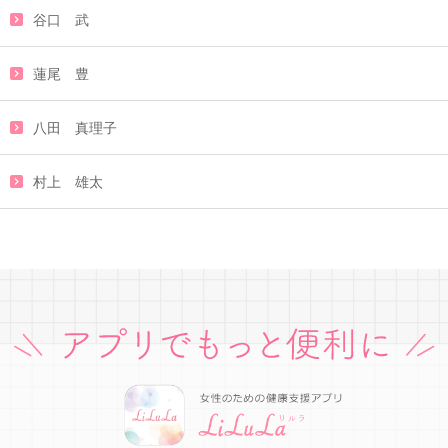
谷口 武
蓮尾 豊
八田 真理子
村上 雄太