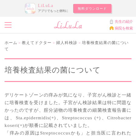
LiLuLa
無料ダウンロード
アプリでもっと便利に
先生の紹介
病院を検索
ホーム
教えてドクター
婦人科検診
培養検査結果の菌につい
>
>
>
て
培養検査結果の菌について
デリケートゾーンの痒みが気になり、子宮がん検診と一緒
に培養検査を受けました。子宮がん検診結果は特に問題な
かったのですが、腟分泌物の培養検査の細菌検査報告書に
は、Sta.epidermidis(+)、Streptococcus (+)、Citrobacter
koseri(+)が順番に記載されていました。
「痒みの原因はStreptococcusかも」と担当医に言われた