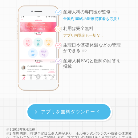
産婦人科の専門医が監修
※1
全国約100名の医療従事者も応援！
利用は完全無料
アプリ内課金も一切なし
生理日や基礎体温などの
管理
ができる
※2
産婦人科FAQと医師の回答を
掲載
アプリを無料ダウンロード
※1 2018年6月現在
※2 生理周期、排卵予定日は個人差があり、ホルモンのバランスや微妙な体調変
化、ストレスなどによって変動します。本アプリの情報はあくまで目安としてお考