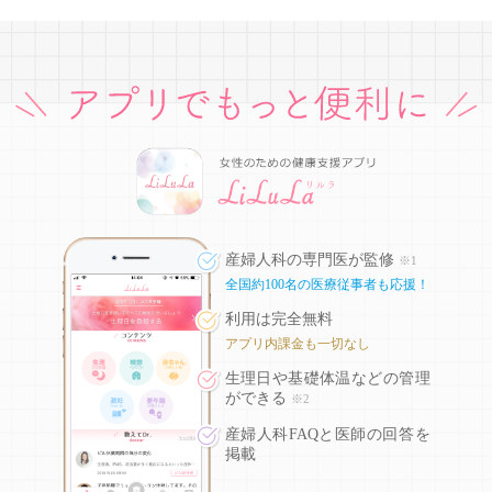
産婦人科の専門医が監修
※1
全国約100名の医療従事者も応援！
利用は完全無料
アプリ内課金も一切なし
生理日や基礎体温などの
管理
ができる
※2
産婦人科FAQと医師の回答を
掲載