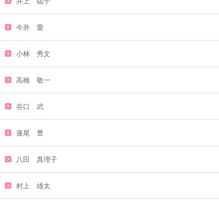
井上 聡子
今井 愛
小林 秀文
高橋 敬一
谷口 武
蓮尾 豊
八田 真理子
村上 雄太