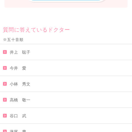
質問に答えているドクター
※五十音順
井上 聡子
今井 愛
小林 秀文
高橋 敬一
谷口 武
蓮尾 豊