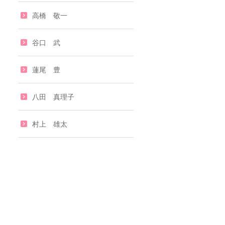
高橋 敬一
谷口 武
蓮尾 豊
八田 真理子
村上 雄太