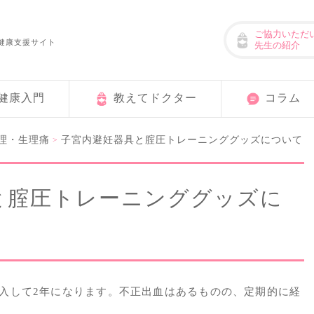
ご協力いただ
健康支援サイト
先生の紹介
健康入門
教えてドクター
コラム
理・生理痛
子宮内避妊器具と腟圧トレーニンググッズについて
>
と腟圧トレーニンググッズに
入して2年になります。不正出血はあるものの、定期的に経
。