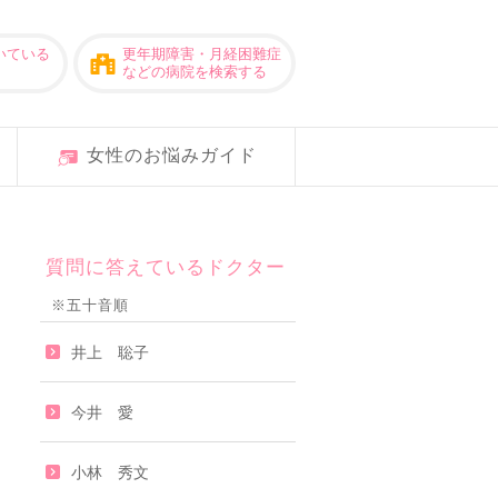
いている
更年期障害・月経困難症
などの病院を検索する
女性のお悩みガイド
質問に答えているドクター
※五十音順
井上 聡子
今井 愛
小林 秀文