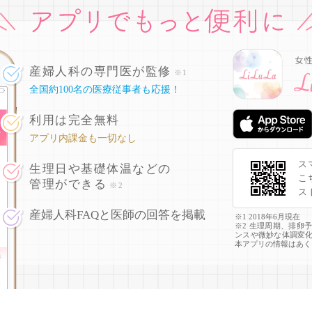
産婦人科の専門医が監修
※1
全国約100名の医療従事者も応援！
利用は完全無料
アプリ内課金も一切なし
ス
生理日や基礎体温などの
こ
管理ができる
※2
ス
産婦人科FAQと医師の回答を掲載
※1 2018年6月現在
※2 生理周期、排卵
ンスや微妙な体調変
本アプリの情報はあく