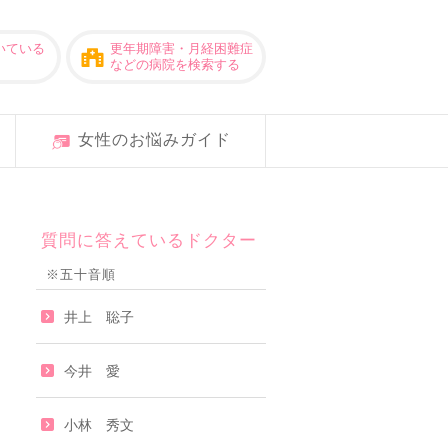
いている
更年期障害・月経困難症
などの病院を検索する
女性のお悩みガイド
質問に答えているドクター
※五十音順
井上 聡子
今井 愛
小林 秀文