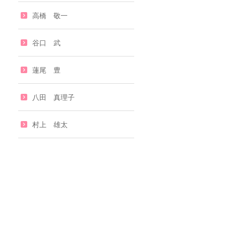
高橋 敬一
谷口 武
蓮尾 豊
八田 真理子
村上 雄太