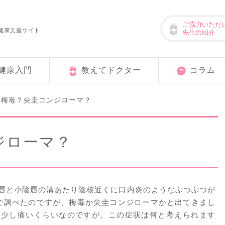
ご協力いただ
健康支援サイト
先生の紹介
健康入門
教えてドクター
コラム
梅毒？尖圭コンジローマ？
>
ジローマ？
唇と小陰唇の溝あたり陰核近くに口内炎のようなぶつぶつが
で調べたのですが、梅毒か尖圭コンジローマかと出てきまし
ら少し痛いくらいなのですが、この症状は何と考えられます