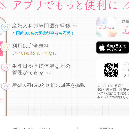
産婦人科の専門医が監修
※1
全国約100名の医療従事者も応援！
利用は完全無料
アプリ内課金も一切なし
ス
生理日や基礎体温などの
こ
管理ができる
※2
ス
産婦人科FAQと医師の回答を掲載
※1 2018年6月現在
※2 生理周期、排卵
ンスや微妙な体調変
本アプリの情報はあく