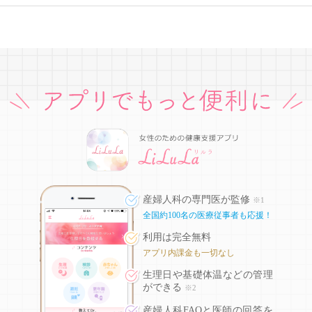
産婦人科の専門医が監修
※1
全国約100名の医療従事者も応援！
利用は完全無料
アプリ内課金も一切なし
生理日や基礎体温などの
管理
ができる
※2
産婦人科FAQと医師の回答を