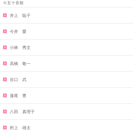
※五十音順
井上 聡子
今井 愛
小林 秀文
高橋 敬一
谷口 武
蓮尾 豊
八田 真理子
村上 雄太