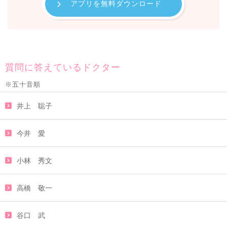
アプリを無料ダウンロード
質問に答えているドクター
※五十音順
井上 聡子
今井 愛
小林 秀文
高橋 敬一
谷口 武