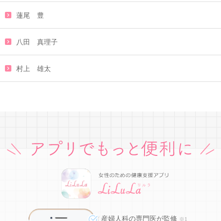
蓮尾 豊
八田 真理子
村上 雄太
産婦人科の専門医が監修
※1