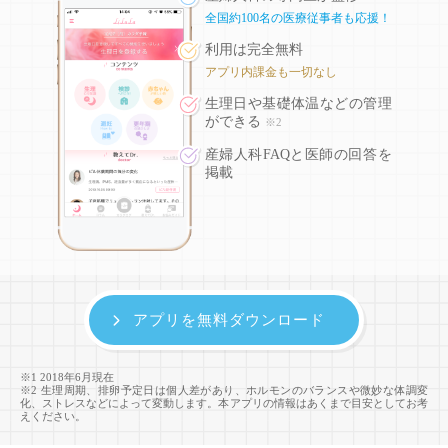
全国約100名の医療従事者も応援！
利用は完全無料
アプリ内課金も一切なし
生理日や基礎体温などの
管理
ができる
※2
産婦人科FAQと医師の回答を
掲載
アプリを無料ダウンロード
※1 2018年6月現在
※2 生理周期、排卵予定日は個人差があり、ホルモンのバランスや微妙な体調変
化、ストレスなどによって変動します。本アプリの情報はあくまで目安としてお考
えください。