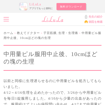
LiLuLa
無料ダウンロード
アプリでもっと便利に
先生の紹介
病院を検索
ホーム
教えてドクター
子宮筋腫
,
生理・生理痛
中用量ピル服
>
>
>
用中止後、10cmほどの塊の生理
中用量ピル服用中止後、10cmほど
の塊の生理
以前と同様に生理遅らせるのに中用量ピルを処方してもら
いました。
4/12～4/16生理を止めたかったので、3/26から中用量ピル
を毎日1錠服用しました。4/10から少量の出血があったの
で、服用続けてよいか病院問い合わせ、4/17まで中用量ピ