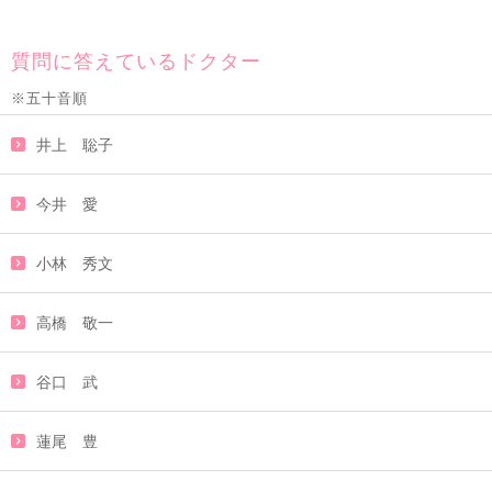
質問に答えているドクター
※五十音順
井上 聡子
今井 愛
小林 秀文
高橋 敬一
谷口 武
蓮尾 豊