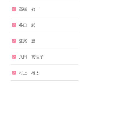
高橋 敬一
谷口 武
蓮尾 豊
八田 真理子
村上 雄太