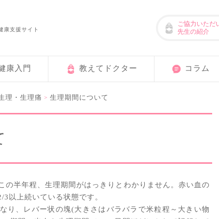
ご協力いただ
健康支援サイト
先生の紹介
健康入門
教えてドクター
コラム
生理・生理痛
生理期間について
>
て
この半年程、生理期間がはっきりとわかりません。赤い血の
/3以上続いている状態です。
なり、レバー状の塊(大きさはバラバラで米粒程～大きい物