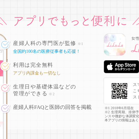
産婦人科の専門医が監修
※1
全国約100名の医療従事者も応援！
利用は完全無料
アプリ内課金も一切なし
ス
生理日や基礎体温などの
こ
管理ができる
※2
ス
産婦人科FAQと医師の回答を掲載
※1 2018年6月現在
※2 生理周期、排卵
ンスや微妙な体調変
本アプリの情報はあく