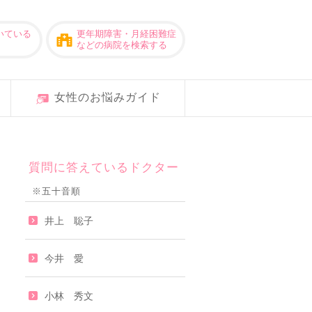
いている
更年期障害・月経困難症
などの病院を検索する
女性のお悩みガイド
質問に答えているドクター
※五十音順
井上 聡子
今井 愛
小林 秀文