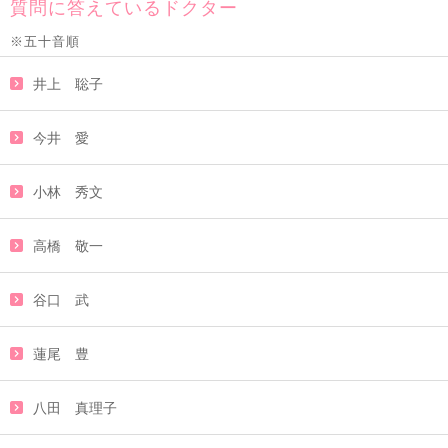
質問に答えているドクター
※五十音順
井上 聡子
今井 愛
小林 秀文
高橋 敬一
谷口 武
蓮尾 豊
八田 真理子