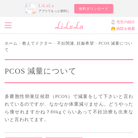
LiLuLa
無料ダウンロード
アプリでもっと便利に
先生の紹介
病院を検索
ホーム
教えてドクター
不妊関連
,
妊娠希望
PCOS 減量につい
>
>
>
て
PCOS 減量について
多嚢胞性卵巣症候群（PCOS）で減量をして下さいと言わ
れているのですが、なかなか体重減りません。どうやった
ら痩せれますかね？80kgぐらいあって不妊治療も出来な
いと言われてます。