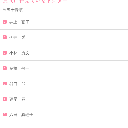
質問に答えているドクター
※五十音順
井上 聡子
今井 愛
小林 秀文
高橋 敬一
谷口 武
蓮尾 豊
八田 真理子