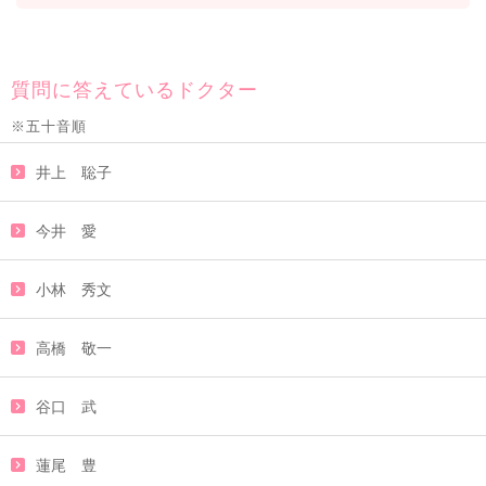
質問に答えているドクター
※五十音順
井上 聡子
今井 愛
小林 秀文
高橋 敬一
谷口 武
蓮尾 豊