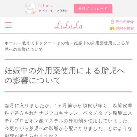
LiLuLa
無料ダウンロード
アプリでもっと便利に
先生の紹介
病院を検索
ホーム
教えてドクター
その他
妊娠中の外用薬使用による胎
>
>
>
児への影響について
妊娠中の外用薬使用による胎児へ
の影響について
臨月に入りましたが、1ヵ月前から頭皮が痒く、以前皮膚
科で処方されたナジフロキサシン、ベタメタゾン酪酸エス
テルプロピオン酸エステルの外用剤を使用していました。
今更ながら胎児への影響が心配になりました。どのような
影響が考えられますか？