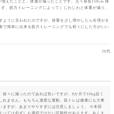
増えたことと、体重が減ったことです。元々身長158cm 体
変えず、筋力トレーニングによって）じわじわと体重が減り、
すように言われたのですが、体重を少し増やしたら生理がき
家で簡単に出来る筋力トレーニングでも程々にした方がいい
20代
徐々に減ったのであれば良いですが、8か月で10kg近く
しれません。もちろん適度な運動、筋トレは健康にも大事
いますが、あまりやりすぎには注意しましょう。 ※本回
よっては必ずしも適切ではない可能性があります。あくま