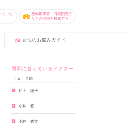
いている
更年期障害・月経困難症
などの病院を検索する
女性のお悩みガイド
質問に答えているドクター
※五十音順
井上 聡子
今井 愛
小林 秀文