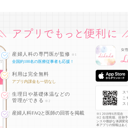
産婦人科の専門医が監修
※1
全国約100名の医療従事者も応援！
利用は完全無料
アプリ内課金も一切なし
ス
生理日や基礎体温などの
こ
管理ができる
※2
ス
産婦人科FAQと医師の回答を掲載
※1 2018年6月現在
※2 生理周期、排卵
ンスや微妙な体調変
本アプリの情報はあく