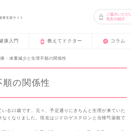
ご協力いただ
健康支援サイト
先生の紹介
健康入門
教えてドクター
コラム
理痛
体重減少と生理不順の関係性
>
不順の関係性
ている22歳です。元々、予定通りにきちんと生理が来ていた
来なくなりました。現在はジドロゲステロンと当帰芍薬散で