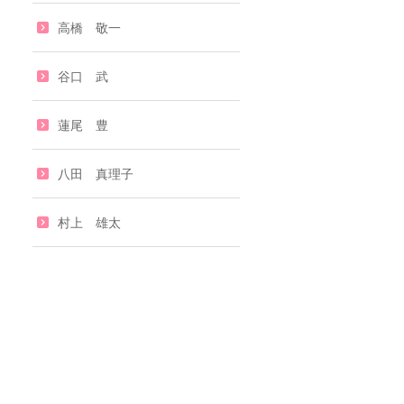
高橋 敬一
谷口 武
蓮尾 豊
八田 真理子
村上 雄太