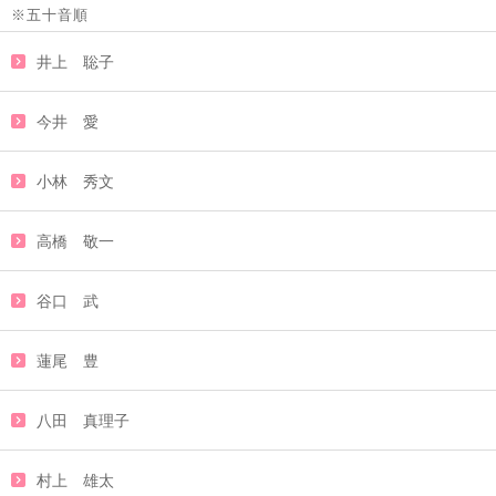
※五十音順
井上 聡子
今井 愛
小林 秀文
高橋 敬一
谷口 武
蓮尾 豊
八田 真理子
村上 雄太