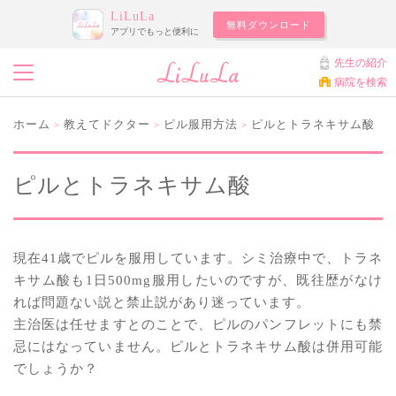
LiLuLa
無料ダウンロード
アプリでもっと便利に
先生の紹介
病院を検索
ホーム
教えてドクター
ピル服用方法
ピルとトラネキサム酸
>
>
>
ピルとトラネキサム酸
現在41歳でピルを服用しています。シミ治療中で、トラネ
キサム酸も1日500mg服用したいのですが、既往歴がなけ
れば問題ない説と禁止説があり迷っています。
主治医は任せますとのことで、ピルのパンフレットにも禁
忌にはなっていません。ピルとトラネキサム酸は併用可能
でしょうか？