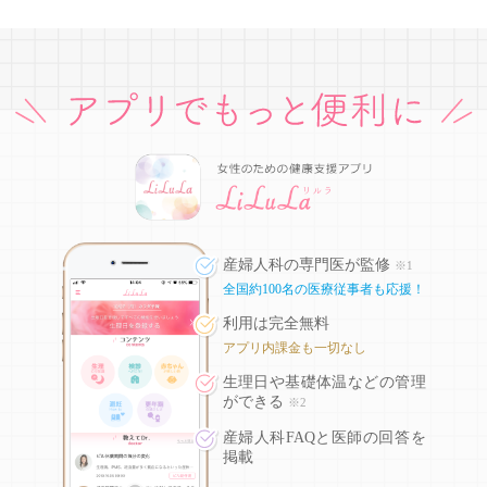
産婦人科の専門医が監修
※1
全国約100名の医療従事者も応援！
利用は完全無料
アプリ内課金も一切なし
生理日や基礎体温などの
管理
ができる
※2
産婦人科FAQと医師の回答を
掲載