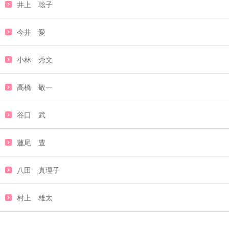
井上 聡子
今井 愛
小林 秀文
高橋 敬一
谷口 武
蓮尾 豊
八田 真理子
村上 雄太