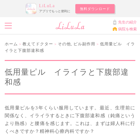
LiLuLa
無料ダウンロード
アプリでもっと便利に
先生の紹介
病院を検索
ホーム
教えてドクター
その他
,
ピル副作用
低用量ピル イラ
>
>
>
イラと下腹部違和感
低用量ピル イライラと下腹部違
和感
低用量ピルを3年くらい服用しています。最近、生理前に
関係なく、イライラするときに下腹部違和感（鈍痛という
より熱感）と腰痛を感じます。これは、まずは婦人科に行
くべきですか？精神科心療内科ですか？