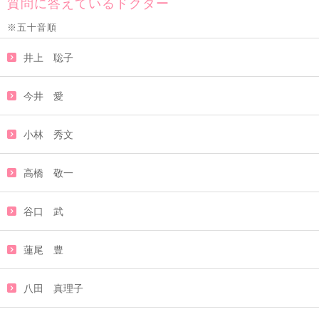
質問に答えているドクター
※五十音順
井上 聡子
今井 愛
小林 秀文
高橋 敬一
谷口 武
蓮尾 豊
八田 真理子