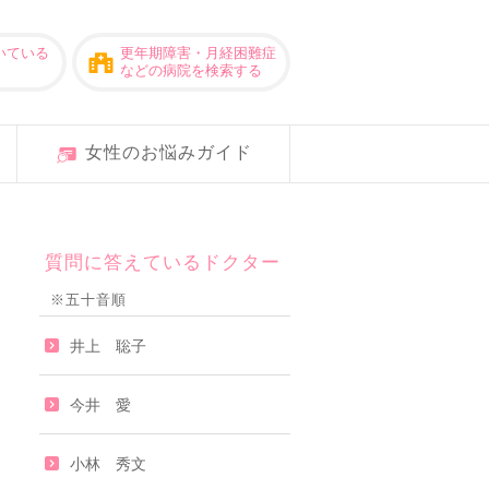
いている
更年期障害・月経困難症
などの病院を検索する
女性のお悩みガイド
質問に答えているドクター
※五十音順
井上 聡子
今井 愛
小林 秀文