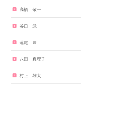
高橋 敬一
谷口 武
蓮尾 豊
八田 真理子
村上 雄太