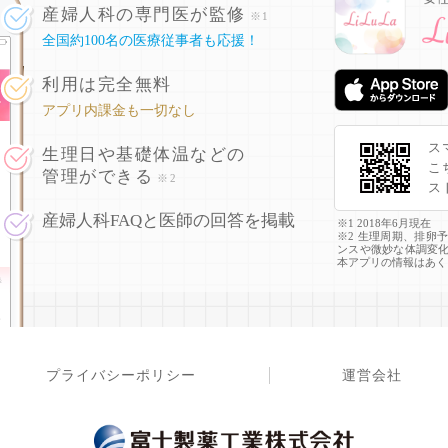
産婦人科の専門医が監修
※1
全国約100名の医療従事者も応援！
利用は完全無料
アプリ内課金も一切なし
ス
生理日や基礎体温などの
こ
管理ができる
※2
ス
産婦人科FAQと医師の回答を掲載
※1 2018年6月現在
※2 生理周期、排卵
ンスや微妙な体調変
本アプリの情報はあく
プライバシーポリシー
運営会社