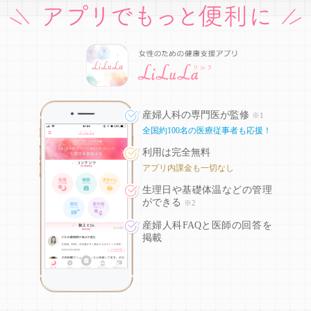
産婦人科の専門医が監修
※1
全国約100名の医療従事者も応援！
利用は完全無料
アプリ内課金も一切なし
生理日や基礎体温などの
管理
ができる
※2
産婦人科FAQと医師の回答を
掲載