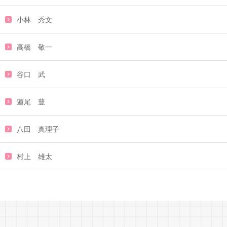
小林 秀文
高橋 敬一
谷口 武
蓮尾 豊
八田 真理子
村上 雄太