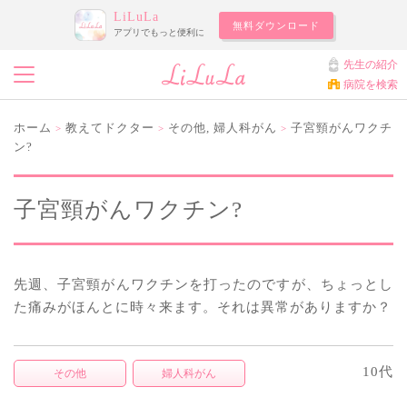
LiLuLa
無料ダウンロード
アプリでもっと便利に
先生の紹介
病院を検索
ホーム
教えてドクター
その他
,
婦人科がん
子宮頸がんワクチ
>
>
>
ン?
子宮頸がんワクチン?
先週、子宮頸がんワクチンを打ったのですが、ちょっとし
た痛みがほんとに時々来ます。それは異常がありますか？
10代
その他
婦人科がん