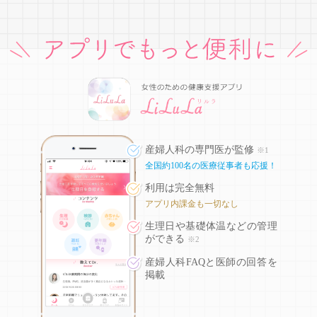
産婦人科の専門医が監修
※1
全国約100名の医療従事者も応援！
利用は完全無料
アプリ内課金も一切なし
生理日や基礎体温などの
管理
ができる
※2
産婦人科FAQと医師の回答を
掲載