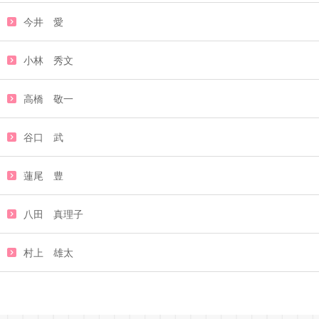
今井 愛
小林 秀文
高橋 敬一
谷口 武
蓮尾 豊
八田 真理子
村上 雄太