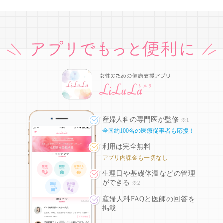
産婦人科の専門医が監修
※1
全国約100名の医療従事者も応援！
利用は完全無料
アプリ内課金も一切なし
生理日や基礎体温などの
管理
ができる
※2
産婦人科FAQと医師の回答を
掲載