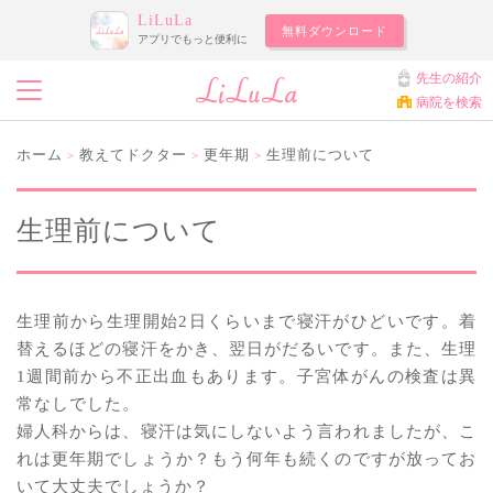
LiLuLa
無料ダウンロード
アプリでもっと便利に
先生の紹介
病院を検索
ホーム
教えてドクター
更年期
生理前について
>
>
>
生理前について
生理前から生理開始2日くらいまで寝汗がひどいです。着
替えるほどの寝汗をかき、翌日がだるいです。また、生理
1週間前から不正出血もあります。子宮体がんの検査は異
常なしでした。
婦人科からは、寝汗は気にしないよう言われましたが、こ
れは更年期でしょうか？もう何年も続くのですが放ってお
いて大丈夫でしょうか？