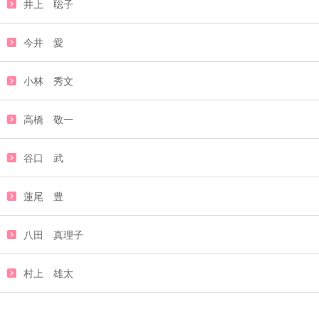
井上 聡子
今井 愛
小林 秀文
高橋 敬一
谷口 武
蓮尾 豊
八田 真理子
村上 雄太