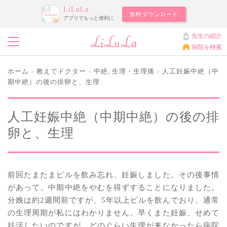
LiLuLa
無料ダウンロード
アプリでもっと便利に
先生の紹介
病院を検索
ホーム
教えてドクター
中絶
,
生理・生理痛
人工妊娠中絶（中
>
>
>
期中絶）の後の排卵と、生理
人工妊娠中絶（中期中絶）の後の排
卵と、生理
前回たまたまピルを飲み忘れ、妊娠しました。その後事情
があって、中期中絶をやむを得ずすることになりました。
分娩は約2週間前ですが、5年以上ピルを飲んでおり、通常
の生理周期が私にはわかりません。早くまた妊娠、せめて
妊活したいのですが、どのぐらい生理が来なかったら病院