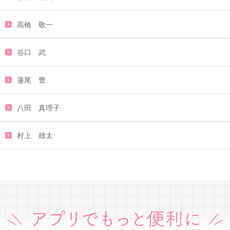
高橋 敬一
谷口 武
蓮尾 豊
八田 真理子
村上 雄太