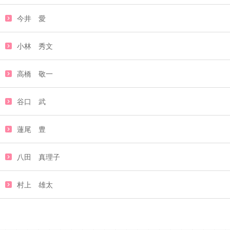
今井 愛
小林 秀文
高橋 敬一
谷口 武
蓮尾 豊
八田 真理子
村上 雄太