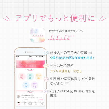
産婦人科の専門医が監修
※1
全国約100名の医療従事者も応援！
利用は完全無料
アプリ内課金も一切なし
生理日や基礎体温などの
管理
ができる
※2
産婦人科FAQと医師の回答を
掲載