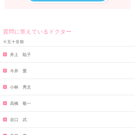
質問に答えているドクター
※五十音順
井上 聡子
今井 愛
小林 秀文
高橋 敬一
谷口 武