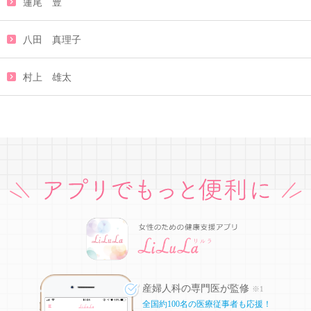
蓮尾 豊
八田 真理子
村上 雄太
産婦人科の専門医が監修
※1
全国約100名の医療従事者も応援！