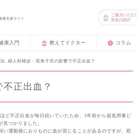
ご協力いただ
健康支援サイト
先生の紹介
健康入門
教えてドクター
コラム
方法
,
婦人科検診
双角子宮の影響で不正出血？
>
で不正出血？
年ほど不正出血が毎日続いていたため、3年前から超低用量ピ
が見つかりました。
軽い運動後におりものに血が混じることがあるのですが、双