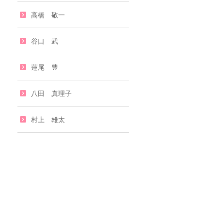
高橋 敬一
谷口 武
蓮尾 豊
八田 真理子
村上 雄太