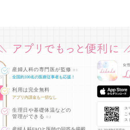
産婦人科の専門医が監修
※1
全国約100名の医療従事者も応援！
利用は完全無料
アプリ内課金も一切なし
ス
生理日や基礎体温などの
こ
管理ができる
※2
ス
産婦人科FAQと医師の回答を掲載
※1 2018年6月現在