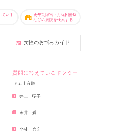
いている
更年期障害・月経困難症
などの病院を検索する
女性のお悩みガイド
質問に答えているドクター
※五十音順
井上 聡子
今井 愛
小林 秀文