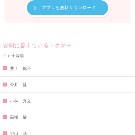
アプリを無料ダウンロード
質問に答えているドクター
※五十音順
井上 聡子
今井 愛
小林 秀文
高橋 敬一
谷口 武