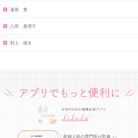
蓮尾 豊
八田 真理子
村上 雄太
産婦人科の専門医が監修
※1