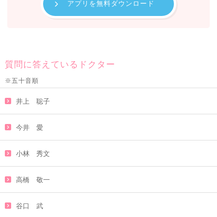
アプリを無料ダウンロード
質問に答えているドクター
※五十音順
井上 聡子
今井 愛
小林 秀文
高橋 敬一
谷口 武