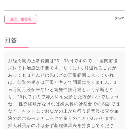
20代
生理・生理痛
回答
月経周期の正常範囲は25～38日ですので、1週間前後
ズレても治療は不要です。たまに1ヵ月遅れることが
あってもほとんどは先ほどの正常範囲に入っていれ
ば、卵巣の働きは正常と考えて問題はありません。3
ヵ月間月経が来ないと続発性無月経という診断とな
り、20代ですので婦人科を受診した方がいいでしょう
ね。 性交経験がなければ婦人科の診察台での内診では
なく、ベット上でおなかの上から行う超音波検査や血
液でのホルモンチェックで多くのことがわかります。
婦人科受診の時は必ず基礎体温表を持参してくださ