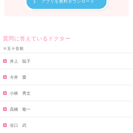
アプリを無料ダウンロード
質問に答えているドクター
※五十音順
井上 聡子
今井 愛
小林 秀文
高橋 敬一
谷口 武