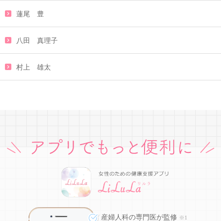
蓮尾 豊
八田 真理子
村上 雄太
産婦人科の専門医が監修
※1