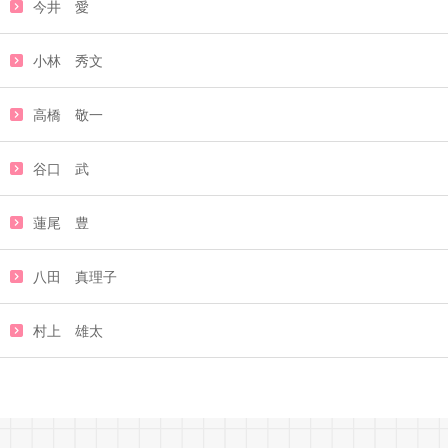
今井 愛
小林 秀文
高橋 敬一
谷口 武
蓮尾 豊
八田 真理子
村上 雄太