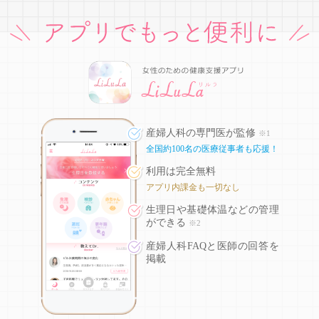
産婦人科の専門医が監修
※1
全国約100名の医療従事者も応援！
利用は完全無料
アプリ内課金も一切なし
生理日や基礎体温などの
管理
ができる
※2
産婦人科FAQと医師の回答を
掲載