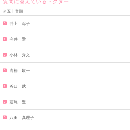
質問に答えているドクター
※五十音順
井上 聡子
今井 愛
小林 秀文
高橋 敬一
谷口 武
蓮尾 豊
八田 真理子