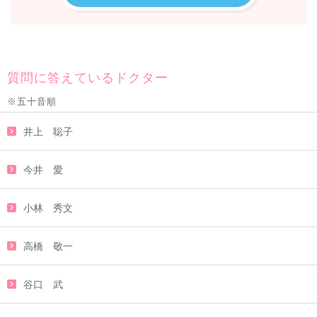
質問に答えているドクター
※五十音順
井上 聡子
今井 愛
小林 秀文
高橋 敬一
谷口 武