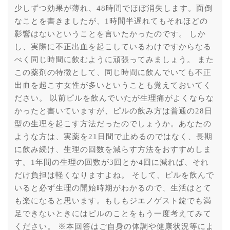
少しずつ効果が薄れ、48時間でほぼ消失します。面倒
なことを書きましたが、1時間半遅れてもそれほどの
影響はないということを言いたかったのです。 しか
し、実際に不正出血を起こしているわけですからなる
べく同じ時間に飲むように頑張ってみましょう。 また
この薬剤の特徴として、同じ時間に飲んでいても不正
出血を起こす女性が多いということも覚えておいてく
ださい。 以前ピルを飲んでいたが生理痛がよくならな
かったと書いていますが、ピルの飲み方は普通の28日
型の生理を起こす方法だったのでしょうか。あなたの
ような方は、実薬を21日間で止めるのではなく、長期
に飲み続け、生理の回数を減らす方法をおすすめしま
す。1年間の生理の回数が3回とか4回に減れば、それ
だけ負担は軽くなりますよね。 そして、ピルを飲んで
いると必ず生理の開始時期がわかるので、生活はとて
も楽になると思います。もしもジエノゲスト錠でも満
足できないときにはピルのことをもう一度考えてみて
ください。 ※本回答はご自身の体調や健康状況等によ