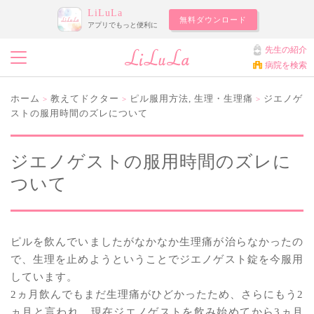
LiLuLa
無料ダウンロード
アプリでもっと便利に
先生の紹介
病院を検索
ホーム
教えてドクター
ピル服用方法
,
生理・生理痛
ジエノゲ
>
>
>
ストの服用時間のズレについて
ジエノゲストの服用時間のズレに
ついて
ピルを飲んでいましたがなかなか生理痛が治らなかったの
で、生理を止めようということでジエノゲスト錠を今服用
しています。
2ヵ月飲んでもまだ生理痛がひどかったため、さらにもう2
ヵ月と言われ、現在ジエノゲストを飲み始めてから3ヵ月