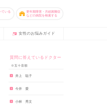
いている
更年期障害・月経困難症
などの病院を検索する
女性のお悩みガイド
質問に答えているドクター
※五十音順
井上 聡子
今井 愛
小林 秀文