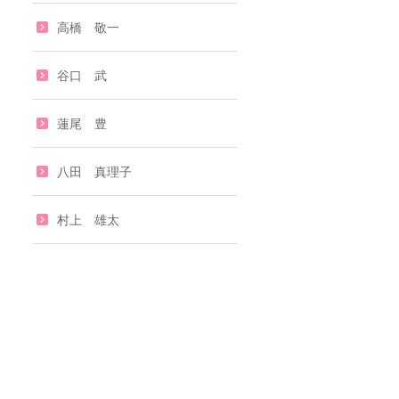
高橋 敬一
谷口 武
蓮尾 豊
八田 真理子
村上 雄太