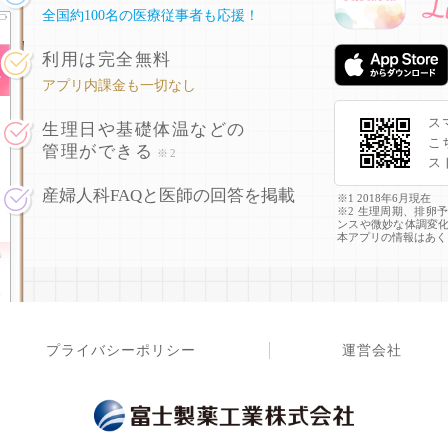
全国約100名の医療従事者も応援！
利用は完全無料
アプリ内課金も一切なし
ス
生理日や基礎体温などの
こ
管理ができる
※2
ス
産婦人科FAQと医師の回答を掲載
※1 2018年6月現在
※2 生理周期、排卵
ンスや微妙な体調変
本アプリの情報はあく
プライバシーポリシー
運営会社