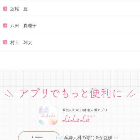
蓮尾 豊
八田 真理子
村上 雄太
産婦人科の専門医が監修
※1