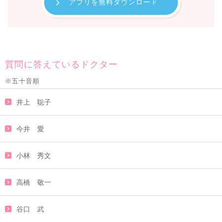
アプリを無料ダウンロード
質問に答えているドクター
※五十音順
井上 聡子
今井 愛
小林 秀文
高橋 敬一
谷口 武