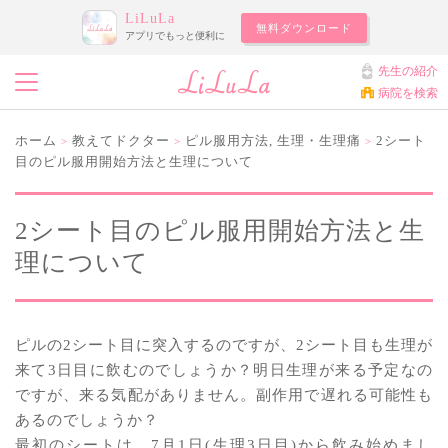
LiLuLa
無料ダウンロード
アプリでもっと便利に
先生の紹介
病院を検索
ホーム
教えてドクター
ピル服用方法
,
生理・生理痛
2シート
>
>
>
目のピル服用開始方法と生理について
2シート目のピル服用開始方法と生
理について
ピルの2シート目に突入するのですが、2シート目も生理が
来て3日目に飲むのでしょうか？明日生理が来る予定なの
ですが、来る気配がありません。副作用で遅れる可能性も
あるのでしょうか？
最初のシートは、7月1日(生理3日目)から飲み始めまし