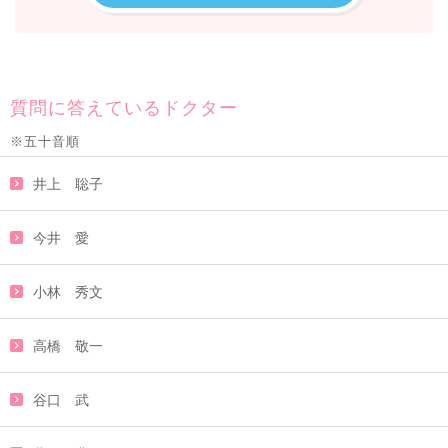
質問に答えているドクター
※五十音順
井上 聡子
今井 愛
小林 秀文
高橋 敬一
谷口 武