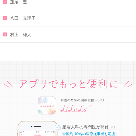
蓮尾 豊
八田 真理子
村上 雄太
産婦人科の専門医が監修
※1
全国約100名の医療従事者も応援！