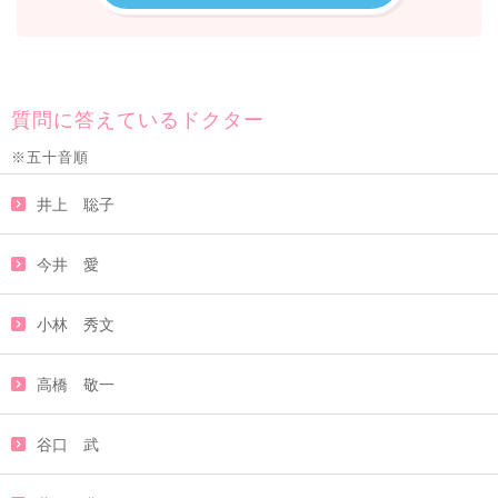
質問に答えているドクター
※五十音順
井上 聡子
今井 愛
小林 秀文
高橋 敬一
谷口 武