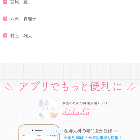
蓮尾 豊
八田 真理子
村上 雄太
産婦人科の専門医が監修
※1
全国約100名の医療従事者も応援！