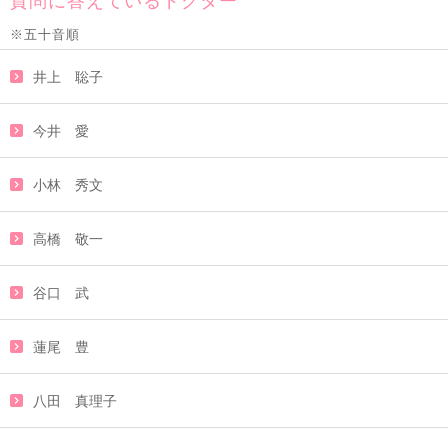
質問に答えているドクター
※五十音順
井上 聡子
今井 愛
小林 秀文
高橋 敬一
谷口 武
蓮尾 豊
八田 真理子