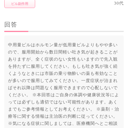
30代
ピル副作用
回答
中用量ピルはホルモン量が低用量ピルよりもやや多い
ので、服用開始から数日間軽い吐き気が起きることが
ありますが、全く症状のない女性もいますので先入観
を持たずに服用してください。もしも吐き気が強く続
くようなときには市販の乗り物酔いの薬も有効なこと
が多いので服用してみてください。一度症状が治まれ
ばそれ以降は問題なく服用できますので心配しないで
ください。 ※本回答はご自身の体調や健康状況等によ
っては必ずしも適切ではない可能性があります。あく
までもご参考情報としてお考えください。 ※薬剤・治
療等に関する情報は主治医の判断に従ってください。
※気になる症状に関しましては、医療機関へとご相談