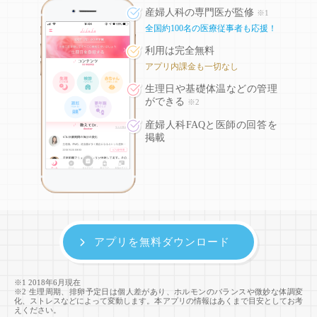
産婦人科の専門医が監修
※1
全国約100名の医療従事者も応援！
利用は完全無料
アプリ内課金も一切なし
生理日や基礎体温などの
管理
ができる
※2
産婦人科FAQと医師の回答を
掲載
アプリを無料ダウンロード
※1 2018年6月現在
※2 生理周期、排卵予定日は個人差があり、ホルモンのバランスや微妙な体調変
化、ストレスなどによって変動します。本アプリの情報はあくまで目安としてお考
えください。