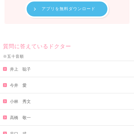
アプリを無料ダウンロード
質問に答えているドクター
※五十音順
井上 聡子
今井 愛
小林 秀文
高橋 敬一
谷口 武