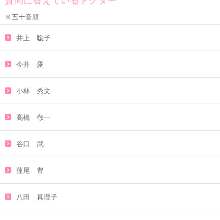
質問に答えているドクター
※五十音順
井上 聡子
今井 愛
小林 秀文
高橋 敬一
谷口 武
蓮尾 豊
八田 真理子