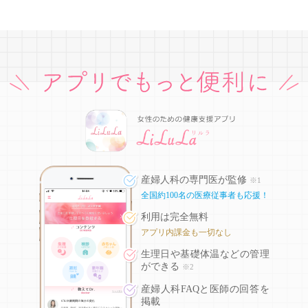
産婦人科の専門医が監修
※1
全国約100名の医療従事者も応援！
利用は完全無料
アプリ内課金も一切なし
生理日や基礎体温などの
管理
ができる
※2
産婦人科FAQと医師の回答を
掲載