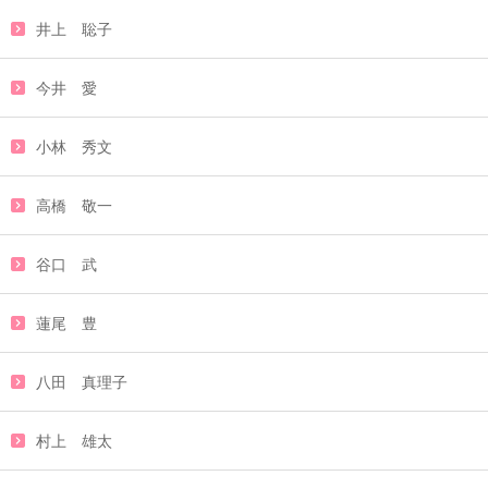
井上 聡子
今井 愛
小林 秀文
高橋 敬一
谷口 武
蓮尾 豊
八田 真理子
村上 雄太