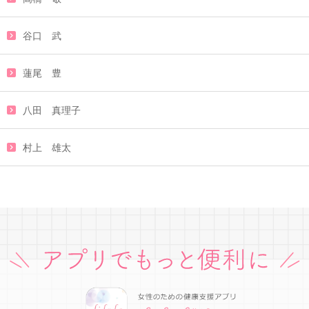
谷口 武
蓮尾 豊
八田 真理子
村上 雄太