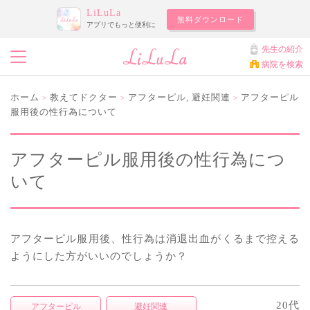
LiLuLa
無料ダウンロード
アプリでもっと便利に
先生の紹介
病院を検索
ホーム
教えてドクター
アフターピル
,
避妊関連
アフターピル
>
>
>
服用後の性行為について
アフターピル服用後の性行為につ
いて
アフターピル服用後、性行為は消退出血がくるまで控える
ようにした方がいいのでしょうか？
20代
アフターピル
避妊関連